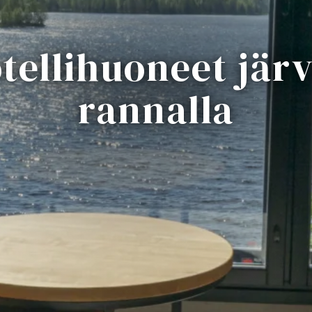
tellihuoneet jär
rannalla