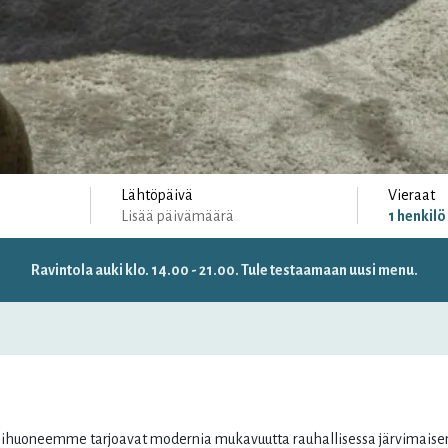
Lähtöpäivä
Vieraat
Lisää päivämäärä
1
henkilö
Ravintola auki klo. 14.00 - 21.00. Tule testaamaan uusi menu.
Tarkat päivämäärät
± 1 päivä
± 3 päivää
± 7 päivää
lihuoneemme tarjoavat modernia mukavuutta rauhallisessa järvimaise
la
su
ma
ti