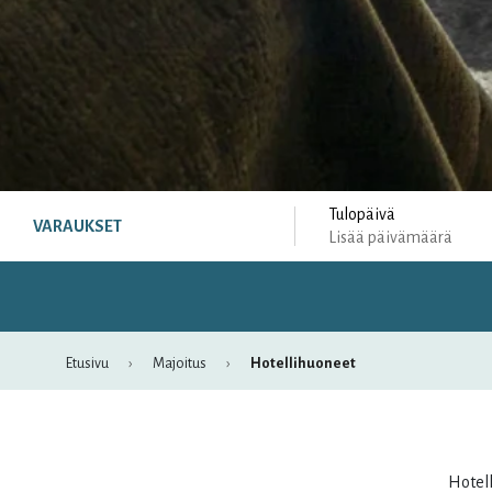
Tulopäivä
VARAUKSET
Lisää päivämäärä
Etusivu
Majoitus
Hotellihuoneet
Elokuu
Hotel
ma
ti
ke
to
pe