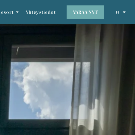
VARAA NYT
Resort
Yhteystiedot
FI