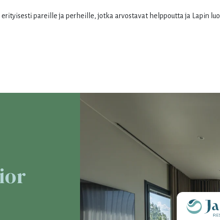
 erityisesti pareille ja perheille, jotka arvostavat helppoutta ja Lapin lu
1
2
31
1
8
9
7
8
15
16
14
15
22
23
21
22
29
30
28
29
ior
5
6