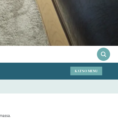
KATSO MENU
-
+
Aikuiset
1
-
+
Lapset
0
Syyskuu
massa.
ke
to
pe
la
su