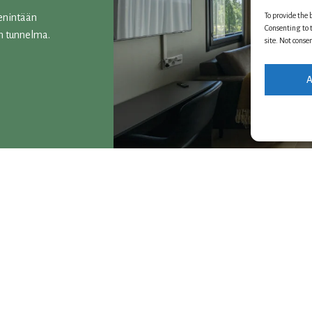
To provide the 
 enintään
Consenting to t
en tunnelma.
site. Not conse
A